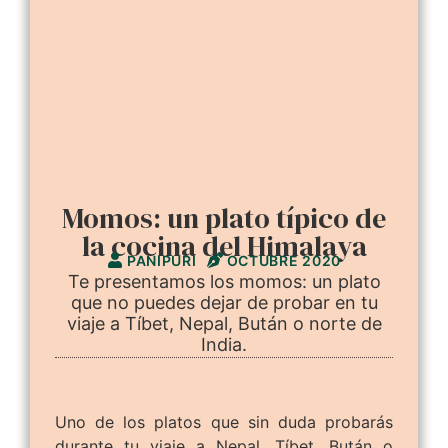
Momos: un plato típico de
la cocina del Himalaya
PANIPURI
OCTUBRE 2020
Te presentamos los momos: un plato
que no puedes dejar de probar en tu
viaje a Tíbet, Nepal, Bután o norte de
India.
Uno de los platos que sin duda probarás
durante tu viaje a Nepal, Tíbet, Bután o